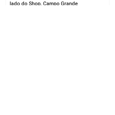
lado do Shop. Campo Grande
Rua Tabelião Murilo Rolim, Nº. 114, Torre C Apto.174 -
Cond. Passarela Park Prime, Vivenda do Bosque, Campo
Grande
2 quarto(s) · 4 banheiro(s) · 186,77 m²
Aluguel R$ 6.000,00
Condomínio Fechado