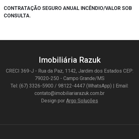
CONTRATAÇÃO SEGURO ANUAL INCÊNDIO/VALOR SOB
CONSULTA.
Imobiliária Razuk
CRECI 369-J - Rua da Paz, 1142, Jardim dos Estados CEP:
79020-250 - Campo Grande/MS
Tel: (67) 3326-5900 / 98122-4447 (WhatsApp) | Email:
contato@imobiliariarazuk.com.br
Design por
Argo Soluções