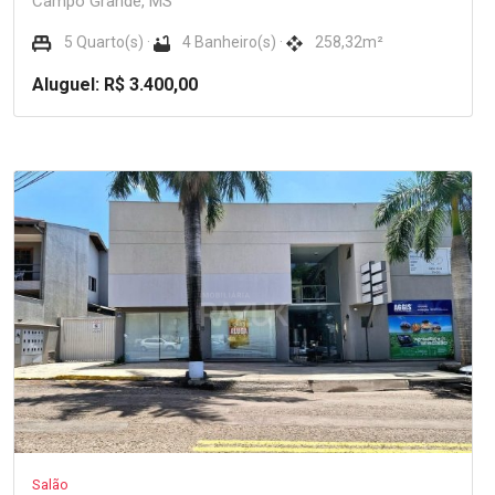
Campo Grande, MS
5 Quarto(s) ·
4 Banheiro(s) ·
258,32m²
Aluguel: R$ 3.400,00
Salão