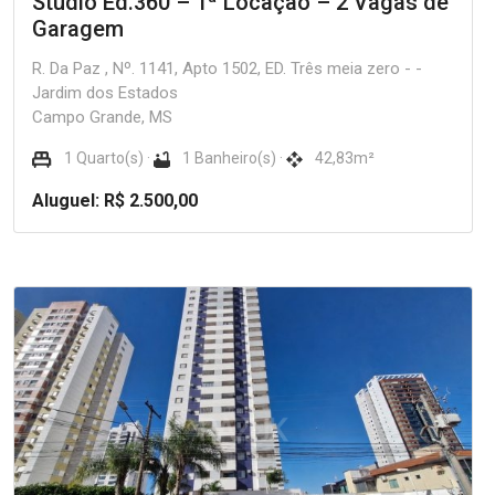
Studio Ed.360 – 1ª Locação – 2 Vagas de
Garagem
R. Da Paz , Nº. 1141, Apto 1502, ED. Três meia zero - -
Jardim dos Estados
Campo Grande, MS
1 Quarto(s) ·
1 Banheiro(s) ·
42,83m²
Aluguel: R$ 2.500,00