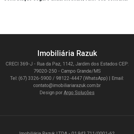
Imobiliária Razuk
CRECI 369-J - Rua da Paz, 1142, Jardim dos Estados CEP:
79020-250 - Campo Grande/MS
Tel: (67) 3326-5900 / 98122-4447 (WhatsApp) | Email:
contato@imobiliariarazuk.com.br
Design por
Argo Soluções
Imobiliária Razuk LTDA - 01.943.711/0001-62