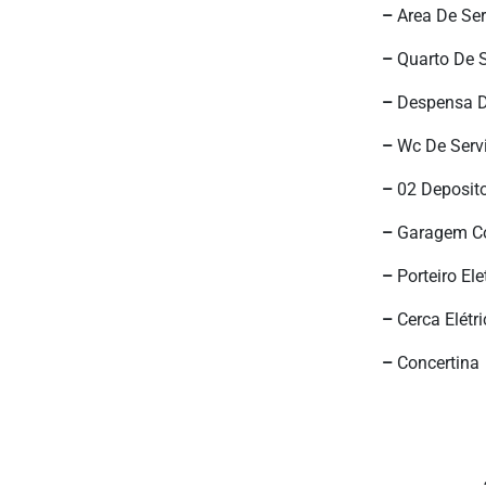
–
Area De Ser
–
Quarto De S
–
Despensa D
–
Wc De Servi
–
02 Deposito
–
Garagem Cob
–
Porteiro Ele
–
Cerca Elétri
–
Concertina