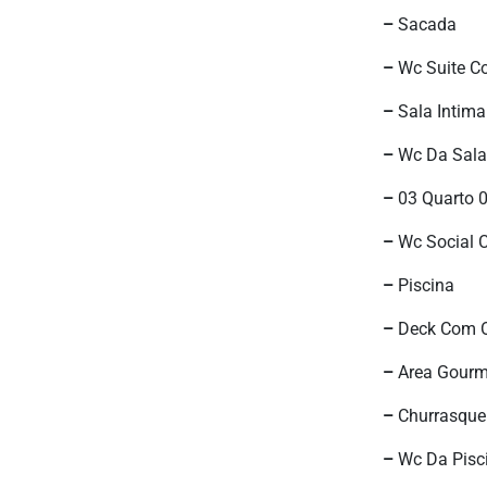
–
Sacada
–
Wc Suite Co
–
Sala Intim
–
Wc Da Sala 
–
03 Quarto 
–
Wc Social 
–
Piscina
–
Deck Com O
–
Area Gourm
–
Churrasquei
–
Wc Da Pisc