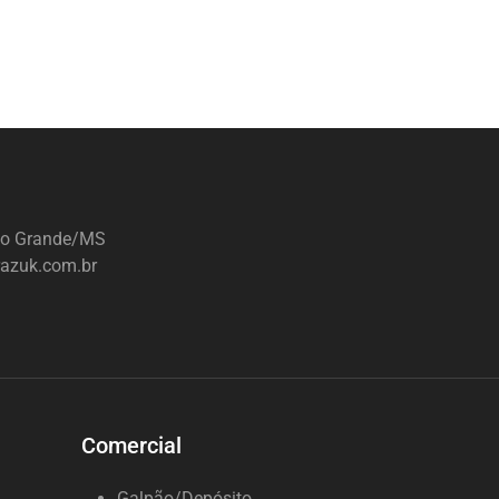
mpo Grande/MS
razuk.com.br
Comercial
Galpão/Depósito