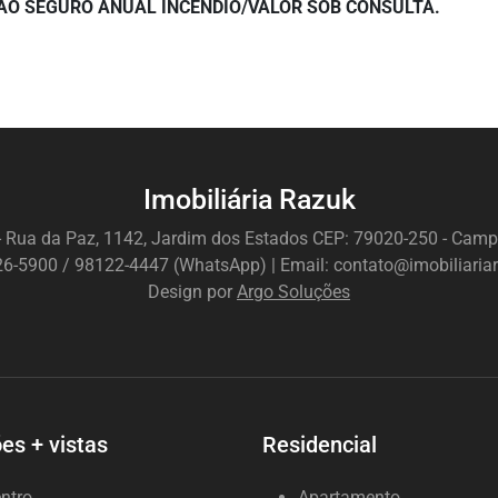
O SEGURO ANUAL INCÊNDIO/VALOR SOB CONSULTA.
Imobiliária Razuk
- Rua da Paz, 1142, Jardim dos Estados CEP: 79020-250 - Ca
326-5900 / 98122-4447 (WhatsApp) | Email: contato@imobiliaria
Design por
Argo Soluções
es + vistas
Residencial
ntro
Apartamento