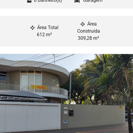
6 Banheiro(s)
Garagem
Área
Área Total
Construída
612 m²
309,28 m²