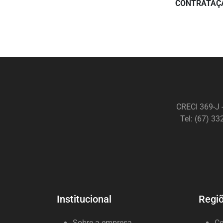
CONTRATAÇÃ
CRECI 369-J 
Tel: (67) 3
Institucional
Regiõ
Sobre a empresa
Ce