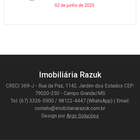
02 de junho de 2025
Imobiliária Razuk
CRECI 369-J - Rua da Paz, 1142, Jardim dos Estados CEP:
79020-250 - Campo Grande/MS
Tel: (67) 3326-5900 / 98122-4447 (WhatsApp) | Email:
contato@imobiliariarazuk.com.br
Design por
Argo Soluções