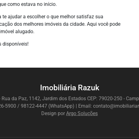
egue como estava no início.
 te ajudar a escolher o que melhor satisfaz sua
ocação dos melhores imóveis da cidade. Aqui você pode
 imóvel alugado.
 disponíveis!
Imobiliária Razuk
- Rua da Paz, 1142, Jardim dos Estados CEP: 79020-250 - Ca
326-5900 / 98122-4447 (WhatsApp) | Email: contato@imobiliaria
Design por
Argo Soluções